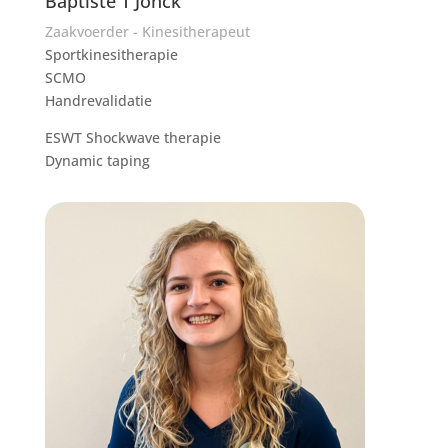
Baptiste T'Jonck
Zaakvoerder - Kinesitherapeut
Sportkinesitherapie
SCMO
Handrevalidatie
ESWT Shockwave therapie
Dynamic taping